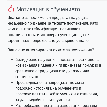
Мотивация в обучението
Значките за постижения предлагат на децата
незабавно признание за техните постижения. Като
компонент за геймификация, повишават
ангажираността и мотивират учениците да се
стремят към непрекъснато усъвършенстване.
Защо сме интегрирали значките за постижения?
Валидиране на умения - показват постигане на
нови знания и умения и ги признават по-бързо в
сравнение с традиционните дипломи или
сертификати
Проследяване на напредъка - показват
подробно историята на обучението и
проследяват пътя, който ученикът е извървял,
за да придобие своите умения
Разнообразие - могат да измерват и признават