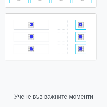
Учене във важните моменти